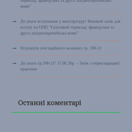
переклад: французька та друга західноєвропейська
мови”
До уваги вступників у магістратуру! Фаховий залік для
вступу на ОПП “Галузевий переклад: французька та
друга західноєвропейська мови”
Результати атестаційного екзамену гр. ЛФ-21
До уваги гр.ЛФ-21! 15.06.26р. – Залік з перекладацької
практики
Останні коментарі