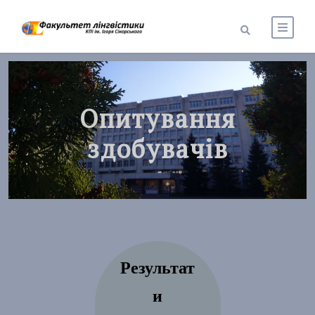
Опитування
здобувачів
Результат
и