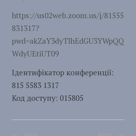
https://us02web.zoom.us/j/81555
831317?
pwd=akZaY3dyTlhEdGU3YWpQQ
WdyUEtiUT09
Ідентифікатор конференції:
815 5583 1317
Код доступу: 015805
PREV
NEXT