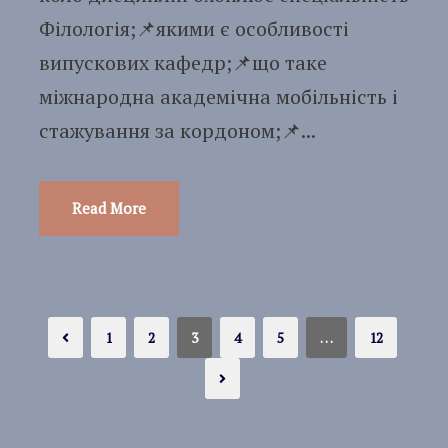
Філологія;📌якими є особливості
випускових кафедр;📌що таке
міжнародна академічна мобільність і
стажування за кордоном;📌...
Read More
1
2
3
4
5
…
12