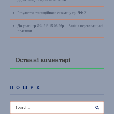
Результати атестаційного екзамену гр. ЛФ-21
До уваги гр.ЛФ-21! 15.06.26р. – Залік з перекладацької
практики
Останні коментарі
ПОШУК