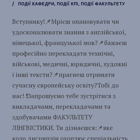
ПОДІЇ КАФЕДРИ
,
ПОДІЇ КПІ
,
ПОДІЇ ФАКУЛЬТЕТУ
Вступнику!📌Мрієш опановувати чи
удосконалювати знання з англійської,
німецької, французької мов?📌бажаєш
професійно перекладати технічні,
військові, медичні, юридичні, художні
і інші тексти?📌прагнеш отримати
сучасну європейську освіту?Тобі до
нас! ❗️Запрошуємо тебе зустрітися з
викладачами, перекладачами та
здобувачами ФАКУЛЬТЕТУ
ЛІНГВІСТИКИ. Ти дізнаєшся:📌яке
коло дисциплін охоплює спеціальність