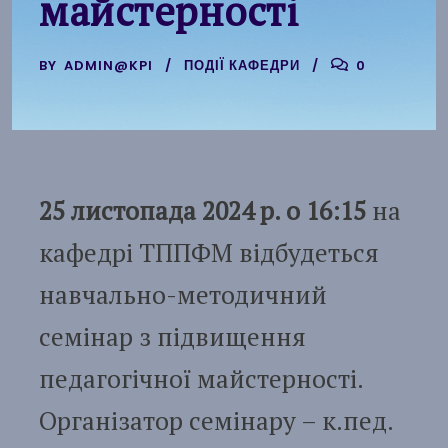
майстерності
BY
ADMIN@KPI
ПОДІЇ КАФЕДРИ
0
25 листопада 2024 р. о 16:15
на
кафедрі ТППФМ відбудеться
навчально-методичний
семінар з підвищення
педагогічної майстерності.
Організатор семінару – к.пед.