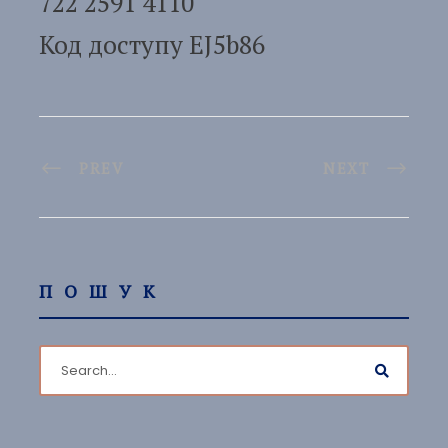
722 2591 4110
Код доступу EJ5b86
PREV
NEXT
ПОШУК