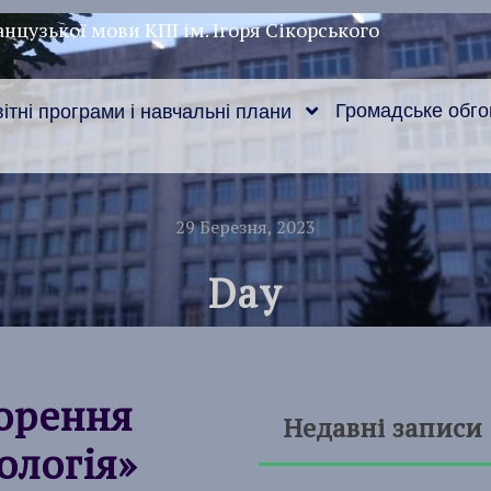
нцузької мови КПІ ім. Ігоря Сікорського
Громадське обг
ітні програми і навчальні плани
29 Березня, 2023
Day
орення
Недавні записи
ологія»