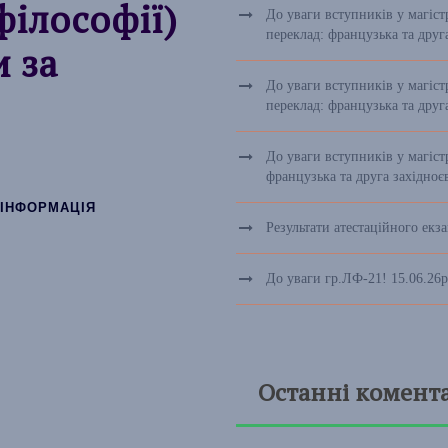
філософії)
До уваги вступників у магіст
переклад: французька та друг
и за
До уваги вступників у магіст
переклад: французька та друг
До уваги вступників у магіст
французька та друга західно
 ІНФОРМАЦІЯ
Результати атестаційного екз
До уваги гр.ЛФ-21! 15.06.26р
Останні комента