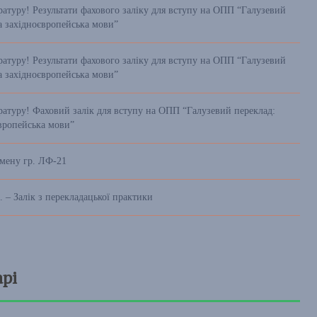
ратуру! Результати фахового заліку для вступу на ОПП “Галузевий
а західноєвропейська мови”
ратуру! Результати фахового заліку для вступу на ОПП “Галузевий
а західноєвропейська мови”
ратуру! Фаховий залік для вступу на ОПП “Галузевий переклад:
європейська мови”
амену гр. ЛФ-21
. – Залік з перекладацької практики
рі