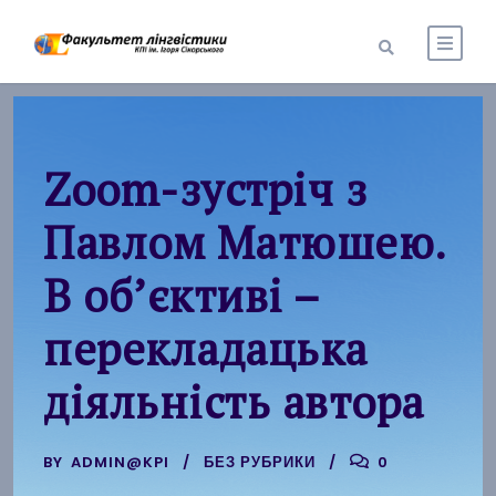
Zoom-зустріч з
Павлом Матюшею.
В об’єктиві –
перекладацька
діяльність автора
BY
ADMIN@KPI
БЕЗ РУБРИКИ
0