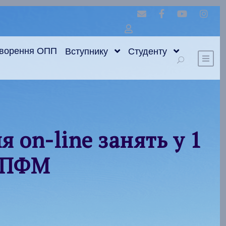
оворення ОПП
Вступнику
Студенту
 on-line занять у 1
ТППФМ