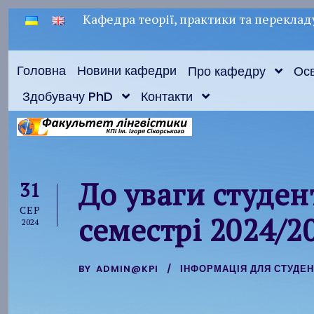
Кафедра теорії, практики та переклад
Головна
Новини кафедри
Про кафедру
Осв
Здобувачу PhD
Контакти
До уваги студен
31
СЕР
семестрі 2024/2
2024
BY
ADMIN@KPI
ІНФОРМАЦІЯ ДЛЯ СТУДЕН