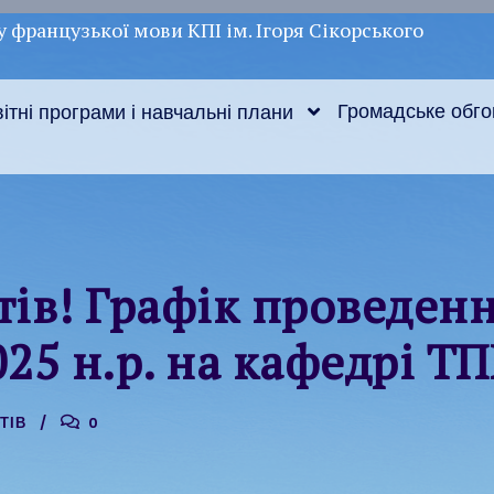
у французької мови КПІ ім. Ігоря Сікорського
Громадське обг
ітні програми і навчальні плани
тів! Графік проведення
025 н.р. на кафедрі 
ТІВ
0