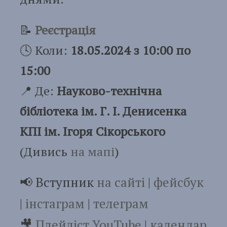
📝
Реєстрація
🕓 Коли:
18.05.2024 з 10:00 по
15:00
📍 Де:
Науково-технічна
бібліотека ім. Г. І. Денисенка
КПІ ім. Ігоря Сікорського
(Дивись
на мапі
)
📢 Вступник
на сайті
|
фейсбук
|
інстаграм
|
телеграм
🎥
Плейліст YouTube
|
календар