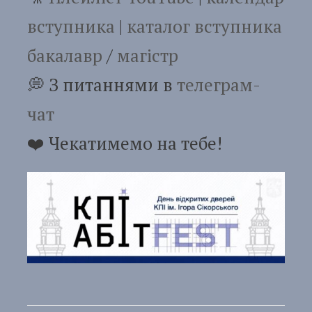
вступника
|
каталог вступника
бакалавр
/
магістр
💭 З питаннями в
телеграм-
чат
❤️ Чекатимемо на тебе!