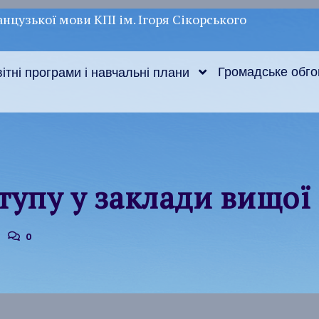
нцузької мови КПІ ім. Ігоря Сікорського
Громадське обг
ітні програми і навчальні плани
тупу у заклади вищої 
0