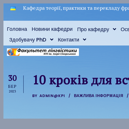
Кафедра теорії, практики та перекладу фра
Головна
Новини кафедри
Про кафедру
Осв
Здобувачу PhD
Контакти
10 кроків для вс
30
БЕР
2023
BY
ADMIN@KPI
ВАЖЛИВА ІНФОРМАЦІЯ