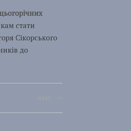
 цьогорічних
икам стати
горя Сікорського
ників до
NEXT