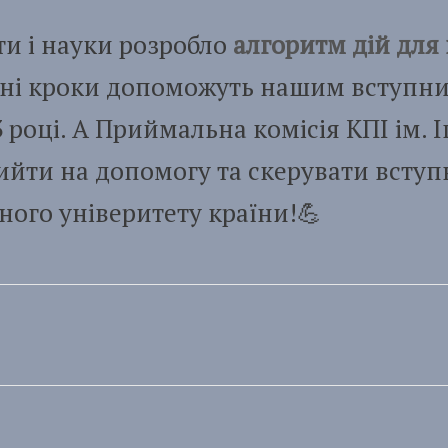
ти і науки розробло
алгоритм дій для
вні кроки допоможуть нашим вступн
 році. А Приймальна комісія КПІ ім. І
ийти на допомогу та скерувати вступ
ного універитету країни!💪