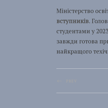
Міністерство осві
вступників
. Голо
студентами у 2023
завжди готова пр
найкращого техіч
PREV