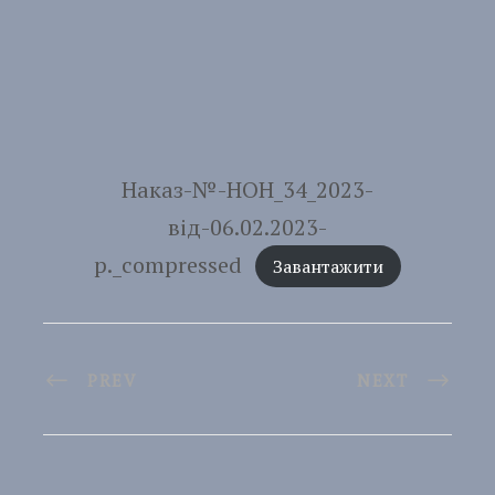
Наказ-№-НОН_34_2023-
від-06.02.2023-
р._compressed
Завантажити
PREV
NEXT