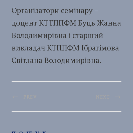
Організатори семінару –
доцент КТТППФМ Буць Жанна
Володимирівна і старший
викладач КТППФМ Ібрагімова
Світлана Володимирівна.
PREV
NEXT