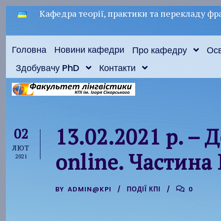
Кафедра теорії, практики та перекладу фра
Головна
Новини кафедри
Про кафедру
Осв
Здобувачу PhD
Контакти
13.02.2021 р. –
02
ЛЮТ
online. Частина 
2021
BY
ADMIN@KPI
ПОДІЇ КПІ
0