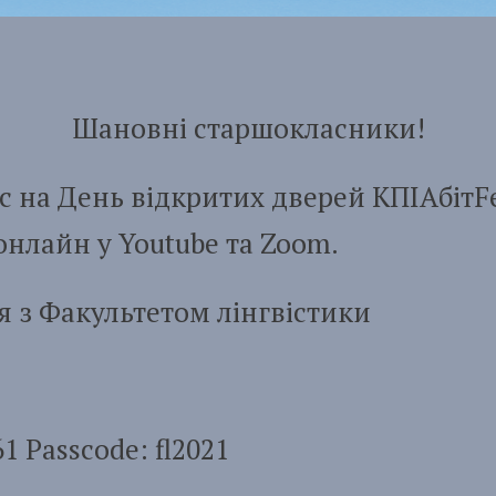
Шановні старшокласники!
а День відкритих дверей КПІАбітFe
нлайн у Youtube та Zoom.
 з Факультетом лінгвістики
61 Passcode: fl2021