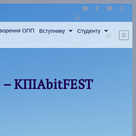
оворення ОПП
Вступнику
Студенту
й – КПІAbitFEST