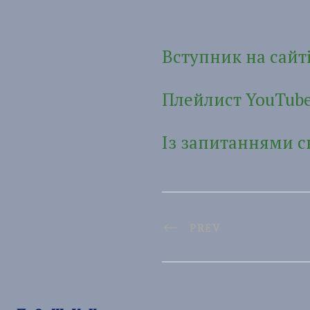
Вступник на
сайт
Плейлист
YouTub
Із запитаннями
с
PREV