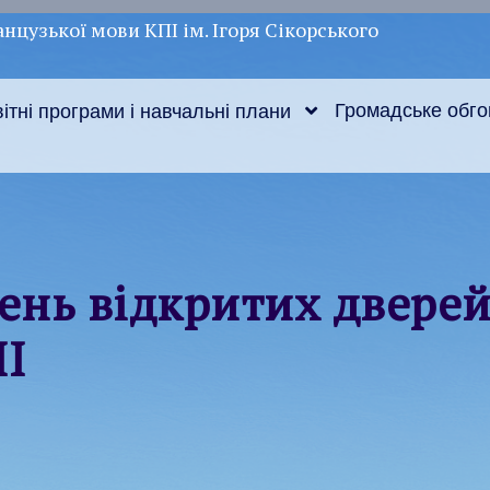
нцузької мови КПІ ім. Ігоря Сікорського
Громадське обг
ітні програми і навчальні плани
 День відкритих двере
II