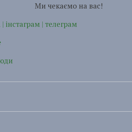
Ми чекаємо на вас!
і
|
інстаграм
|
телеграм
e
юди