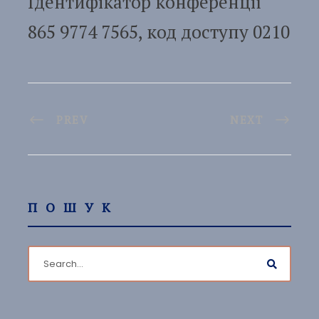
Ідентифікатор конференції
865 9774 7565, код доступу 0210
PREV
NEXT
ПОШУК