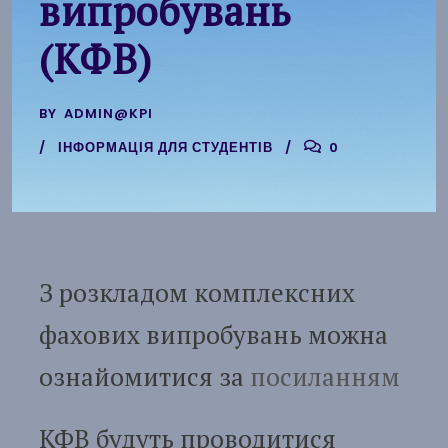
випробувань
(КФВ)
BY
ADMIN@KPI
ІНФОРМАЦІЯ ДЛЯ СТУДЕНТІВ
0
З розкладом комплексних
фахових випробувань можна
ознайомитися за
посиланням
КФВ будуть проводитися