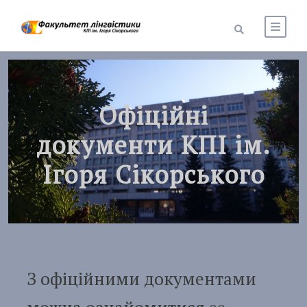
Офіційні
документи КПІ ім.
Ігоря Сікорського
З офіційними документами