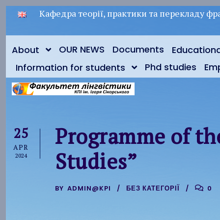
Кафедра теорії, практики та перекладу фра
OUR NEWS
Documents
About
Education
Phd studies
Em
Information for students
Programme of the
25
APR
Studies”
2024
BY
ADMIN@KPI
БЕЗ КАТЕГОРІЇ
0