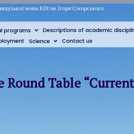
нцузької мови КПІ ім. Ігоря Сікорського
Descriptions of academic discipli
al programs
ployment
Contact us
Science
 Round Table “Current