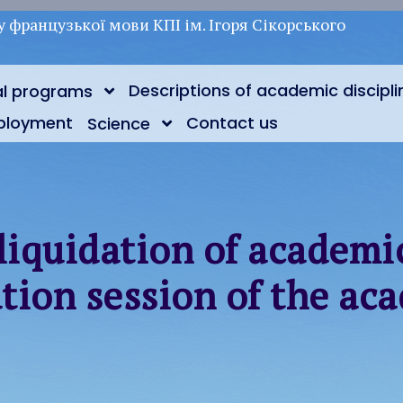
у французької мови КПІ ім. Ігоря Сікорського
Descriptions of academic discipli
al programs
ployment
Contact us
Science
liquidation of academic
tion session of the ac