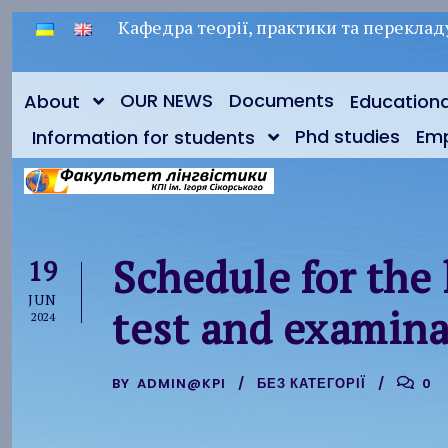
Кафедра теорії, практики та переклад
OUR NEWS
Documents
About
Education
Phd studies
Em
Information for students
Schedule for the 
19
JUN
test and examina
2024
BY
ADMIN@KPI
БЕЗ КАТЕГОРІЇ
0